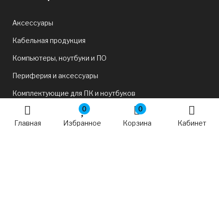
Аксессуары
Кабельная продукция
Компьютеры, ноутбуки и ПО
Периферия и аксессуары
Комплектующие для ПК и ноутбуков
0
0
Офис и сеть
Главная
Избранное
Корзина
Кабинет
ТВ и Развлечения
Смартфоны, планшеты и фототехника
Игры и хобби
Бытовая техника
Автотовары