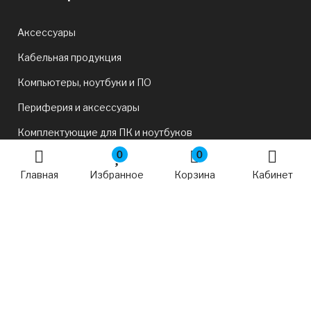
Аксессуары
Кабельная продукция
Компьютеры, ноутбуки и ПО
Периферия и аксессуары
Комплектующие для ПК и ноутбуков
0
0
Офис и сеть
Главная
Избранное
Корзина
Кабинет
ТВ и Развлечения
Смартфоны, планшеты и фототехника
Игры и хобби
Бытовая техника
Автотовары