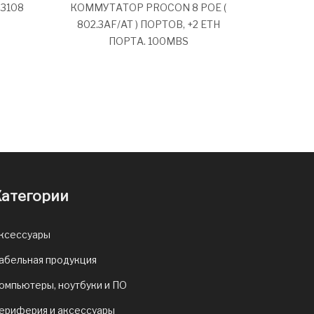
3108
КОММУТАТОР PROCON 8 POE (
802.3AF/AT ) ПОРТОВ, +2 ETH
ПОРТА. 100MBS
атегории
ксессуары
абельная продукция
омпьютеры, ноутбуки и ПО
ериферия и аксессуары