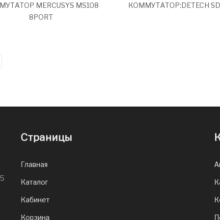
МУТАТОР MERCUSYS MS108
КОММУТАТОР:DETECH SD
8PORT
Страницы
К
Главная
А
65
Каталог
К
Кабинет
К
Корзина
П